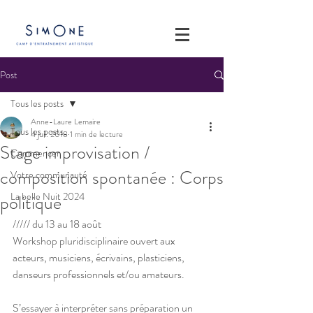
Post
Tous les posts
Anne-Laure Lemaire
Tous les posts
4 juil. 2018
1 min de lecture
Stage improvisation /
Commencer
composition spontanée : Corps
Votre communauté
La belle Nuit 2024
politique
///// du 13 au 18 août 
Workshop pluridisciplinaire ouvert aux 
acteurs, musiciens, écrivains, plasticiens, 
danseurs professionnels et/ou amateurs. 
S’essayer à interpréter sans préparation un 