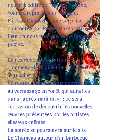
nouvelle édition : Pascale Planche,
Yoann Crépin, Xavier Rèche et
Mickaël Chauvel et une surprise,
concoctée par Pedro Marzorati, qui
fleurira nous nos yeux dans l'espace
public...
La résidence de création
commence le 17 juillet et s'achèvera
le 31 juillet.
Vous êtes toutes et tous convié.e.s
au vernissage en forêt qui aura lieu
dans l'après-midi du 31 : ce sera
l'occasion de découvrir les nouvelles
œuvres présentées par les artistes
elles/eux-mêmes.
La soirée se poursuivra sur le site
Le Chameau autour d'un barbecue