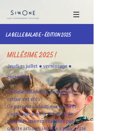
LA BELLE BALADE - ÉDITION 2025
MILLÉSIME 2025 !
Jeudi 31 juillet ● vernissage ●
entrée libre
La Belle Balade fait son grand
retour cet été.
Ce parcours artistique en forêt
s'agrandit avec la création de
nouvelles œuvres réalisées par
quatre artistes invité.e.s pour cette