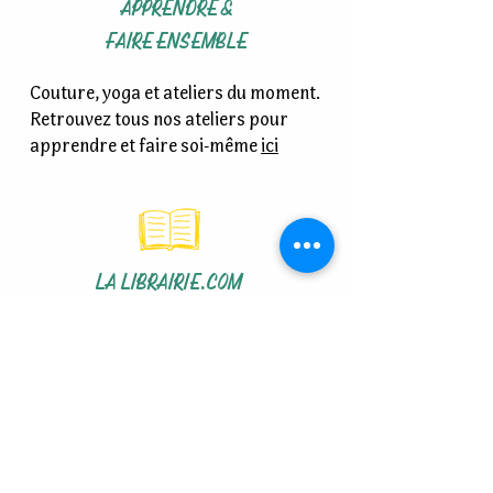
APPRENDRE &
FAIRE ENSEMBLE
Couture, yoga et ateliers du moment.
Retrouvez tous nos ateliers pour
apprendre et faire soi-même
ici
LA LIBRAIRIE.COM
Vous pouvez emprunter et acheter
des livres à Simone, ou commander
auprès d'un réseau de libraires
indépendants -
www.lalibrairie.com
-
et vous faire livrer gratuitement à
Simone !