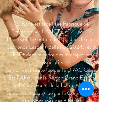
Simone est labellisée Fabrique de
Territoire par L’ANCT (
2025-2027)
Elle reçoit le soutien de l’UE dans le cadre
des fonds Leader ( Belle nuit 2024), et du
FSE+ dans le cadre des microprojets
associatifs.
Simone est soutenue par la DRAC Grand
Est ( AFA), par la Région Grand Est, par
la Département de la Haute Marne.
Simone est soutenue par la Communauté
de Communes des 3 Forêts.
Simone a été soutenue par la fondation
AFNIC pour la conduite de ses ateliers
numériques en 2024.