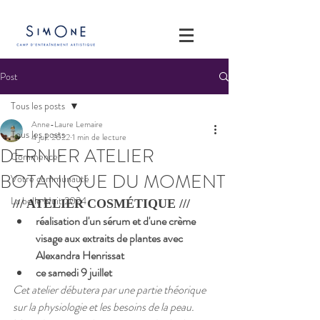
Post
Tous les posts
Anne-Laure Lemaire
Tous les posts
4 juil. 2022
1 min de lecture
DERNIER ATELIER
Commencer
BOTANIQUE DU MOMENT
Votre communauté
La belle Nuit 2024
/// ATELIER COSMÉTIQUE /// 
réalisation d'un sérum et d'une crème 
visage aux extraits de plantes avec 
Alexandra Henrissat
ce samedi 9 juillet 
Cet atelier débutera par une partie théorique 
sur la physiologie et les besoins de la peau. 