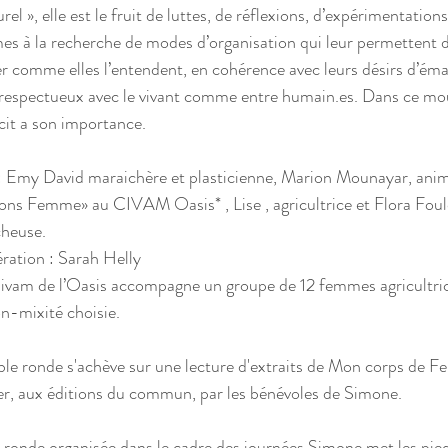
urel », elle est le fruit de luttes, de réflexions, d’expérimentatio
s à la recherche de modes d’organisation qui leur permettent de
r comme elles l’entendent, en cohérence avec leurs désirs d’éma
 respectueux avec le vivant comme entre humain.es. Dans ce mo
cit a son importance.
: Emy David maraichère et plasticienne, Marion Mounayar, anim
ons Femme» au CIVAM Oasis* , Lise , agricultrice et Flora Foul
heuse. 
ation : Sarah Helly 
Civam de l’Oasis accompagne un groupe de 12 femmes agricultric
n-mixité choisie.
ble ronde s'achève sur une lecture d'extraits de Mon corps de Fe
er, aux éditions du commun, par les bénévoles de Simone.
 ronde organisée dans le cadre des journées Simone met les pieds