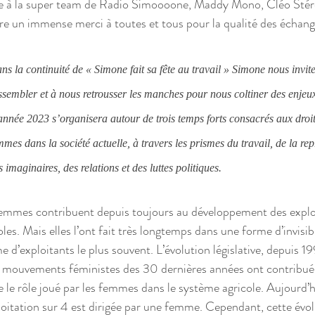
 à la super team de Radio Simoooone, Maddy Mono, Cléo Stéré
e un immense merci à toutes et tous pour la qualité des échang
ns la continuité de « Simone fait sa fête au travail » Simone nous invit
ssembler et à nous retrousser les manches pour nous coltiner des enjeux
année 2023 s’organisera autour de trois temps forts consacrés aux droit
mmes dans la société actuelle, à travers les prismes du travail, de la re
s imaginaires, des relations et des luttes politiques.
emmes contribuent depuis toujours au développement des explo
oles. Mais elles l’ont fait très longtemps dans une forme d’invisibi
 d’exploitants le plus souvent. L’évolution législative, depuis 19
s mouvements féministes des 30 dernières années ont contribué 
le le rôle joué par les femmes dans le système agricole. Aujourd’
loitation sur 4 est dirigée par une femme. Cependant, cette évolu