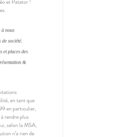
o et Patator ! 
es.
e à nous 
 de société. 
s et places des 
présentation & 
itations 
lité, en tant que 
99 en particulier, 
à rendre plus 
hui, selon la MSA, 
tion n’a rien de 