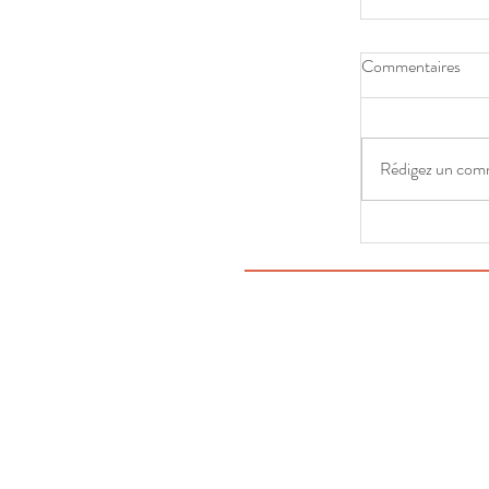
Commentaires
Rédigez un comm
ATELIER F
CHOCOLAT
COMESTIB
Elle reçoit le soutien de
Simone est soute
Simone a
Simone est 