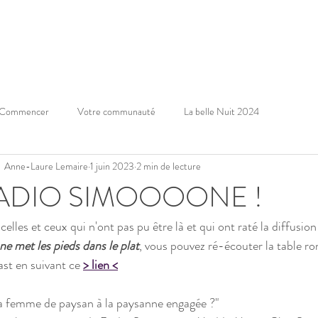
LES ÉVÈNEMENTS
LA CANTINE & LE CAFÉ ASSOCIAT
Commencer
Votre communauté
La belle Nuit 2024
Anne-Laure Lemaire
1 juin 2023
2 min de lecture
ADIO SIMOOOONE !
celles et ceux qui n'ont pas pu être là et qui ont raté la diffusion
e met les pieds dans le plat
, vous pouvez ré-écouter la table r
st en suivant ce
> lien <
a femme de paysan à la paysanne engagée ?"