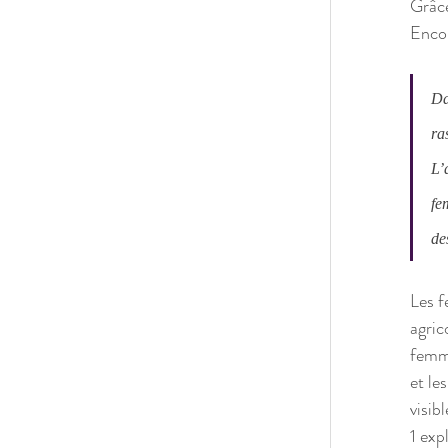
Grâce
Encor
Da
ra
L’
fe
de
Les f
agric
femme
et le
visib
1 exp