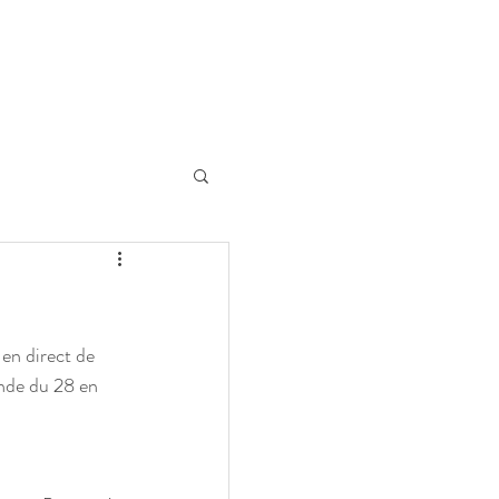
IF
LES SERVICES
LE COIN DES PODCASTS
 en direct de 
onde du 28 en 