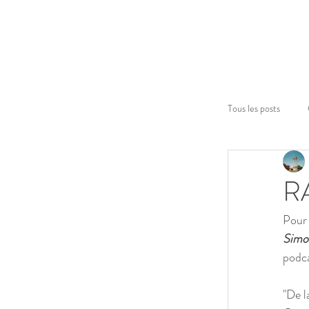
SIMONE
CAMP D'ENTRAINEMENT ARTISTIQUE
Tous les posts
R
Pour 
Simon
podca
"De l