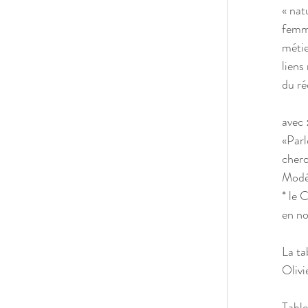
« nat
femme
métie
liens
du ré
avec 
«Parl
cherc
Modér
* le 
en no
La ta
Olivi
Table