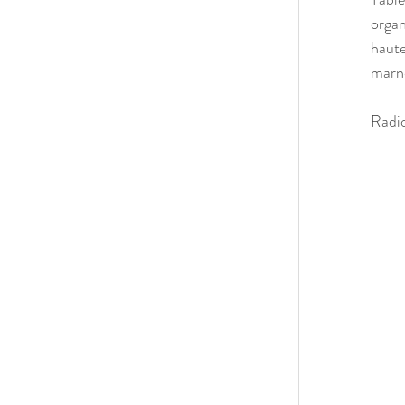
organ
haute
marn
Radio