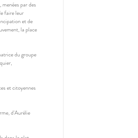
ns, menées par des 
 faire leur 
ncipation et de 
uvement, la place 
atrice du groupe 
quier, 
es et citoyennes 
rme, d'Aurélie 
 dans le plat, 