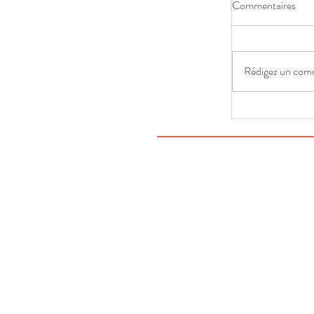
Commentaires
Rédigez un comm
ATELIER F
CHOCOLAT
COMESTIB
Elle reçoit le soutien de
Simone est soute
Simone a
Simone est 
Simone est me