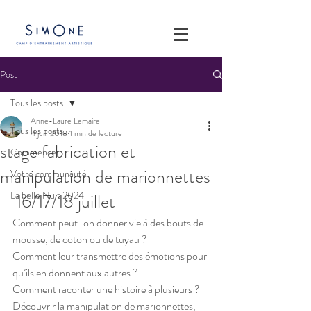
Post
Tous les posts
Anne-Laure Lemaire
Tous les posts
4 juil. 2018
1 min de lecture
stage fabrication et
Commencer
manipulation de marionnettes
Votre communauté
La belle Nuit 2024
– 16/17/18 juillet
Comment peut-on donner vie à des bouts de 
mousse, de coton ou de tuyau ?
Comment leur transmettre des émotions pour 
qu’ils en donnent aux autres ?
Comment raconter une histoire à plusieurs ?
Découvrir la manipulation de marionnettes, 