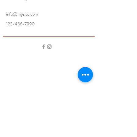
info@mysite.com
123-456-7890
Simone est labellisée Fabrique de
Territoire par L’ANCT (
2025-2027)
Elle reçoit le soutien de l’UE dans le cadre
des fonds Leader ( Belle nuit 2024), et du
FSE+ dans le cadre des microprojets
associatifs.
Simone est soutenue par la DRAC Grand
Est ( AFA), par la Région Grand Est, par
la Département de la Haute Marne.
Simone est soutenue par la Communauté
de Communes des 3 Forêts.