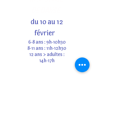
DE DANSE
du 10 au 12
février
6-8 ans : 9h-10h30
8-11 ans : 11h-12h30
12 ans > adultes :
14h-17h
vacances
de Pâques
MINI STAGE
PHOTOS
du 15 au 17